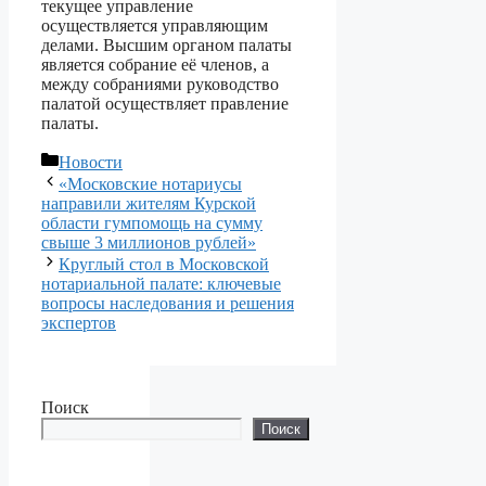
текущее управление
осуществляется управляющим
делами. Высшим органом палаты
является собрание её членов, а
между собраниями руководство
палатой осуществляет правление
палаты.
Рубрики
Новости
«Московские нотариусы
направили жителям Курской
области гумпомощь на сумму
свыше 3 миллионов рублей»
Круглый стол в Московской
нотариальной палате: ключевые
вопросы наследования и решения
экспертов
Поиск
Поиск