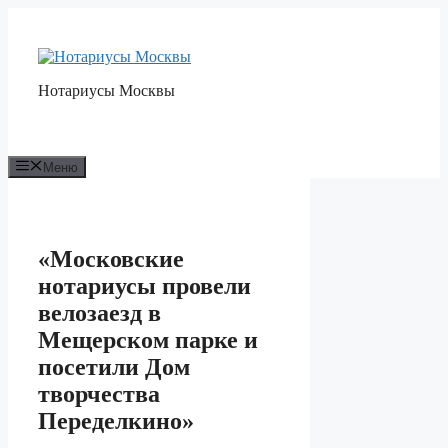
Перейти
к
содержимому
Нотариусы Москвы
Меню
«Московские
нотариусы провели
велозаезд в
Мещерском парке и
посетили Дом
творчества
Переделкино»