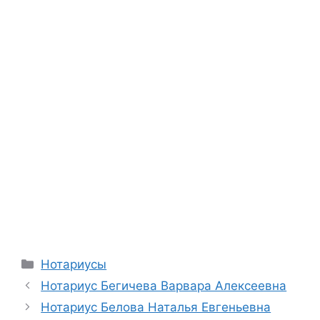
Рубрики
Нотариусы
Нотариус Бегичева Варвара Алексеевна
Нотариус Белова Наталья Евгеньевна