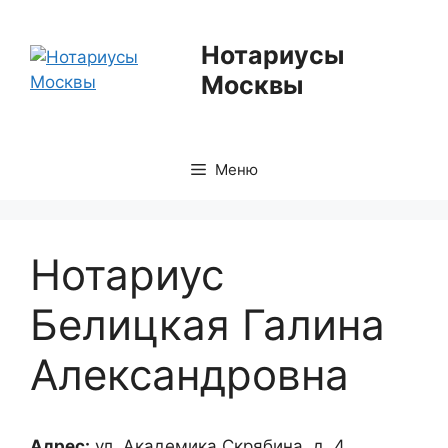
Перейти
к
Нотариусы
содержимому
Москвы
Меню
Нотариус
Белицкая Галина
Александровна
Адрес:
ул. Академика Скрябина, д. 4