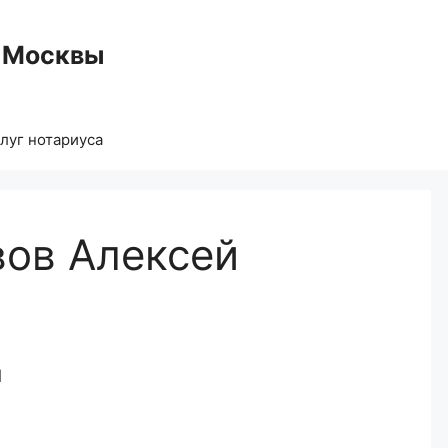
 Москвы
луг нотариуса
вов Алексей
1