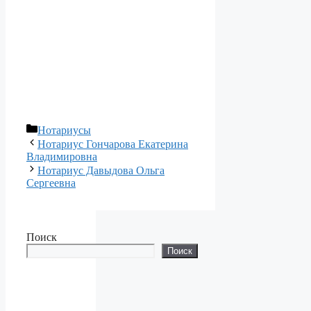
Рубрики
Нотариусы
Нотариус Гончарова Екатерина
Владимировна
Нотариус Давыдова Ольга
Сергеевна
Поиск
Поиск