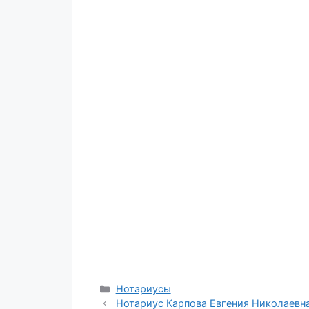
Рубрики
Нотариусы
Нотариус Карпова Евгения Николаевн