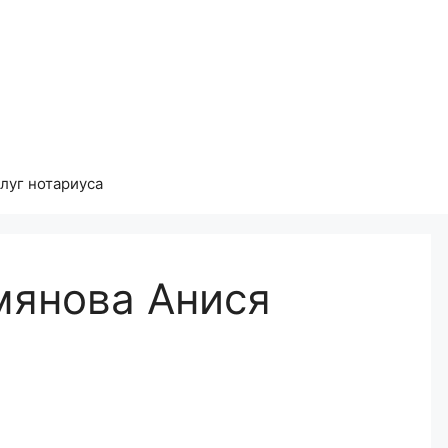
луг нотариуса
мянова Анися