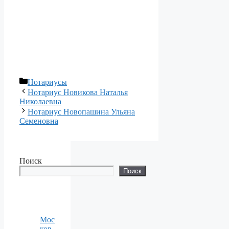
Рубрики
Нотариусы
Нотариус Новикова Наталья
Николаевна
Нотариус Новопашина Ульяна
Семеновна
Поиск
Поиск
Мос
ков