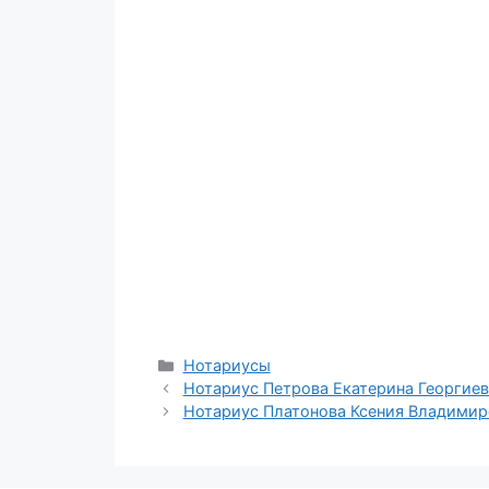
Рубрики
Нотариусы
Нотариус Петрова Екатерина Георгиев
Нотариус Платонова Ксения Владимир