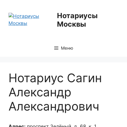
Перейти
к
Нотариусы
содержимому
Москвы
Меню
Нотариус Сагин
Александр
Александрович
Адрес:
проспект Зелёный, д. 68, к. 1