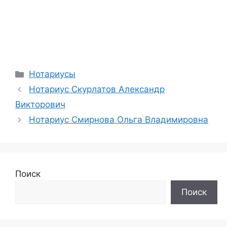
Рубрики
Нотариусы
Нотариус Скурлатов Александр
Викторович
Нотариус Смирнова Ольга Владимировна
Поиск
Поиск