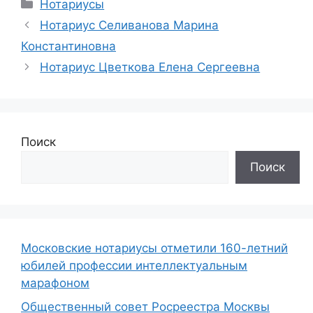
Рубрики
Нотариусы
Нотариус Селиванова Марина
Константиновна
Нотариус Цветкова Елена Сергеевна
Поиск
Поиск
Московские нотариусы отметили 160-летний
юбилей профессии интеллектуальным
марафоном
Общественный совет Росреестра Москвы