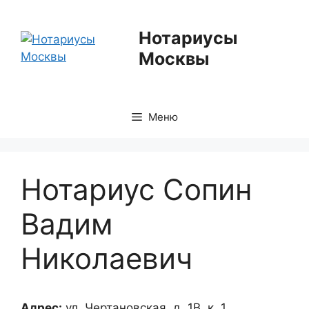
Перейти
к
Нотариусы
содержимому
Москвы
Меню
Нотариус Сопин
Вадим
Николаевич
Адрес:
ул. Чертановская, д. 1В, к. 1