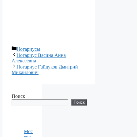
Рубрики
Нотариусы
Нотариус Васина Анна
Алексеевна
Нотариус Гайдуков Дмитрий
Михайлович
Поиск
Поиск
Мос
ков