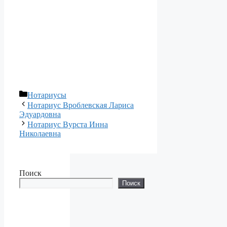
Рубрики
Нотариусы
Нотариус Вроблевская Лариса
Эдуардовна
Нотариус Вурста Инна
Николаевна
Поиск
Поиск