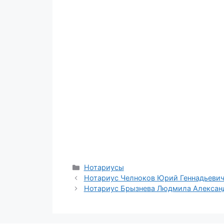
Рубрики
Нотариусы
Нотариус Челноков Юрий Геннадьеви
Нотариус Брызнева Людмила Алексан