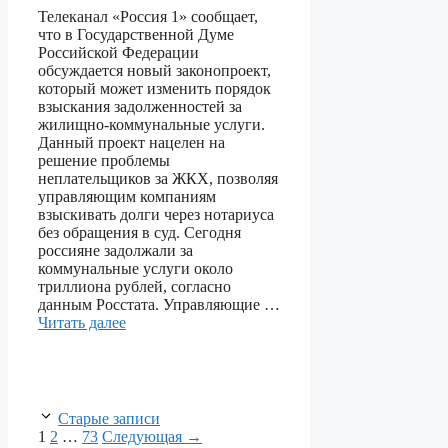
Телеканал «Россия 1» сообщает,
что в Государственной Думе
Российской Федерации
обсуждается новый законопроект,
который может изменить порядок
взыскания задолженностей за
жилищно-коммунальные услуги.
Данный проект нацелен на
решение проблемы
неплательщиков за ЖКХ, позволяя
управляющим компаниям
взыскивать долги через нотариуса
без обращения в суд. Сегодня
россияне задолжали за
коммунальные услуги около
триллиона рублей, согласно
данным Росстата. Управляющие …
Читать далее
Старые записи
Страница
Страница
Страница
1
2
…
73
Следующая
→