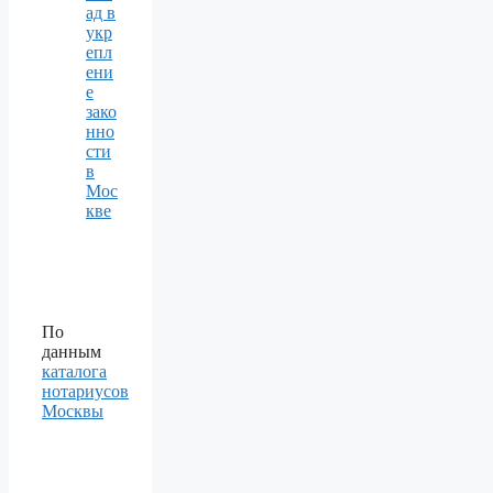
ад в
укр
епл
ени
е
зако
нно
сти
в
Мос
кве
По
данным
каталога
нотариусов
Москвы