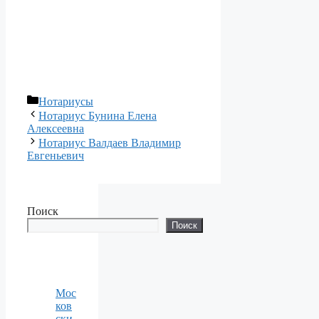
Рубрики
Нотариусы
Нотариус Бунина Елена
Алексеевна
Нотариус Валдаев Владимир
Евгеньевич
Поиск
Поиск
Мос
ков
ски