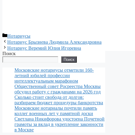
Рубрики
Нотариусы
Нотариус Брызнева Людмила Александровна
Нотариус Веремий Юлия Игоревна
Поиск
Поиск
Московские нотариусы отметили 160-
летний юбилей профессии
интеллектуальным марафоном
Общественный совет Росреестра Москвы
обсудил работу с гражданами на 2026 год
Сколько стоит свобода от долгов:
разбираем бюджет процедуры банкротства
Московские нотариалы почтили память
коллег военных лет у памятной доски
Светлана Никифорова удостоена Почетной
грамоты за вклад в укрепление законности
в Москве