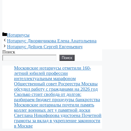
Рубрики
Нотариусы
Нотариус Дворянчикова Елена Анатольевна
Нотариус Дейцев Сергей Евгеньевич
Поиск
Поиск
Московские нотариусы отметили 160-
летний юбилей профессии
интеллектуальным марафоном
Общественный совет Росреестра Москвы
обсудил работу с гражданами на 2026 год
Сколько стоит свобода от долгов:
разбираем бюджет процедуры банкротства
Московские нотариалы почтили память
коллег военных лет у памятной доски
Светлана Никифорова удостоена Почетной
грамоты за вклад в укрепление законности
в Москве