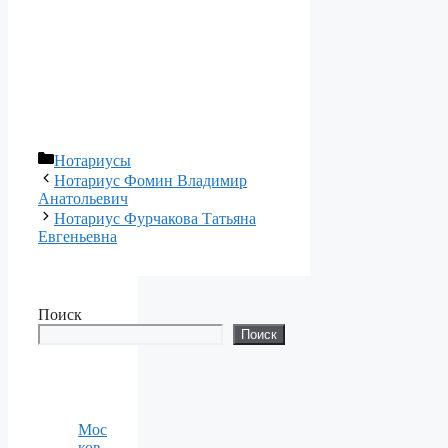
Рубрики
Нотариусы
Нотариус Фомин Владимир
Анатольевич
Нотариус Фурчакова Татьяна
Евгеньевна
Поиск
Поиск
Мос
ков