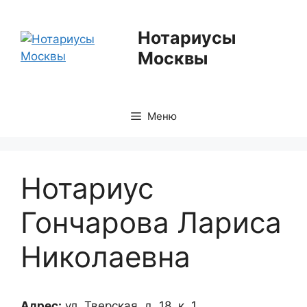
Перейти
к
Нотариусы
содержимому
Москвы
Меню
Нотариус
Гончарова Лариса
Николаевна
Адрес:
ул. Тверская, д. 18, к. 1