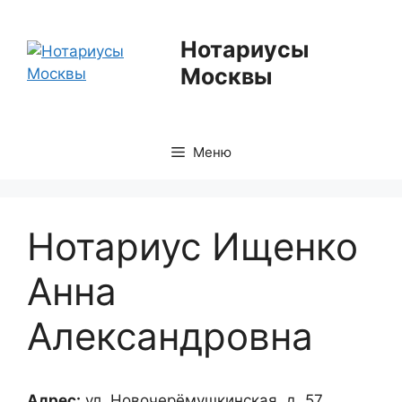
Перейти
к
Нотариусы
содержимому
Москвы
Меню
Нотариус Ищенко
Анна
Александровна
Адрес:
ул. Новочерёмушкинская, д. 57