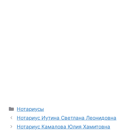
Рубрики
Нотариусы
Нотариус Иутина Светлана Леонидовна
Нотариус Камалова Юлия Хамитовна