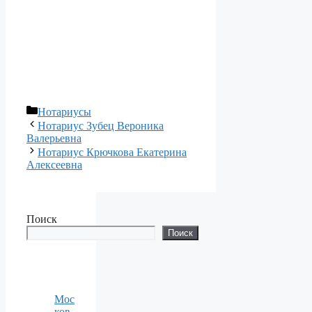
Рубрики
Нотариусы
Нотариус Зубец Вероника
Валерьевна
Нотариус Крючкова Екатерина
Алексеевна
Поиск
Поиск
Мос
ков