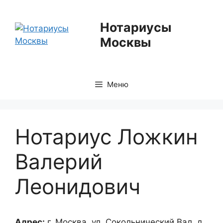
Перейти
к
Нотариусы
содержимому
Москвы
Меню
Нотариус Ложкин
Валерий
Леонидович
Адрес:
г. Москва, ул. Сокольнический Вал, д.