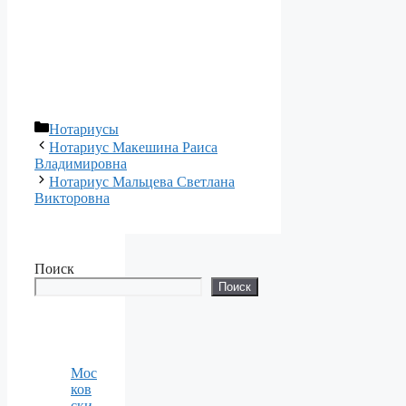
Рубрики
Нотариусы
Нотариус Макешина Раиса
Владимировна
Нотариус Мальцева Светлана
Викторовна
Поиск
Поиск
Мос
ков
ски