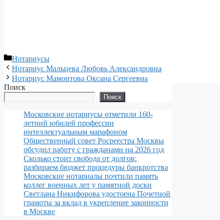
Рубрики
Нотариусы
Нотариус Мальцева Любовь Александровна
Нотариус Мамонтова Оксана Сергеевна
Поиск
Поиск
Московские нотариусы отметили 160-
летний юбилей профессии
интеллектуальным марафоном
Общественный совет Росреестра Москвы
обсудил работу с гражданами на 2026 год
Сколько стоит свобода от долгов:
разбираем бюджет процедуры банкротства
Московские нотариалы почтили память
коллег военных лет у памятной доски
Светлана Никифорова удостоена Почетной
грамоты за вклад в укрепление законности
в Москве