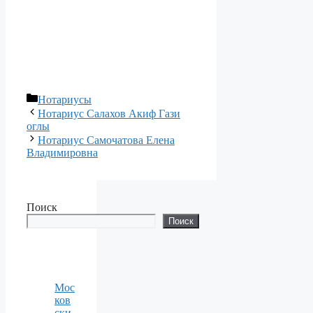
Рубрики
Нотариусы
Нотариус Салахов Акиф Гази
оглы
Нотариус Самочатова Елена
Владимировна
Поиск
Поиск
Мос
ков
ски