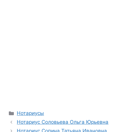
Рубрики
Нотариусы
Нотариус Соловьева Ольга Юрьевна
Нотариус Сопина Татьяна Ивановна