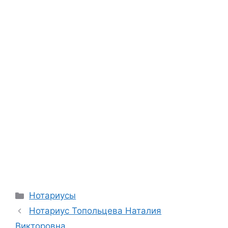
Рубрики
Нотариусы
Нотариус Топольцева Наталия
Викторовна