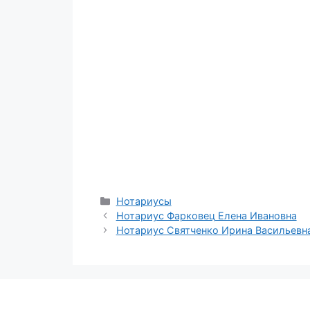
Рубрики
Нотариусы
Нотариус Фарковец Елена Ивановна
Нотариус Святченко Ирина Васильевн