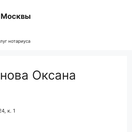
 Москвы
луг нотариуса
унова Оксана
4, к. 1