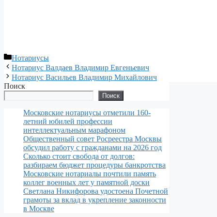
Рубрики
Нотариусы
Нотариус Валдаев Владимир Евгеньевич
Нотариус Васильев Владимир Михайлович
Поиск
Поиск
Московские нотариусы отметили 160-
летний юбилей профессии
интеллектуальным марафоном
Общественный совет Росреестра Москвы
обсудил работу с гражданами на 2026 год
Сколько стоит свобода от долгов:
разбираем бюджет процедуры банкротства
Московские нотариалы почтили память
коллег военных лет у памятной доски
Светлана Никифорова удостоена Почетной
грамоты за вклад в укрепление законности
в Москве