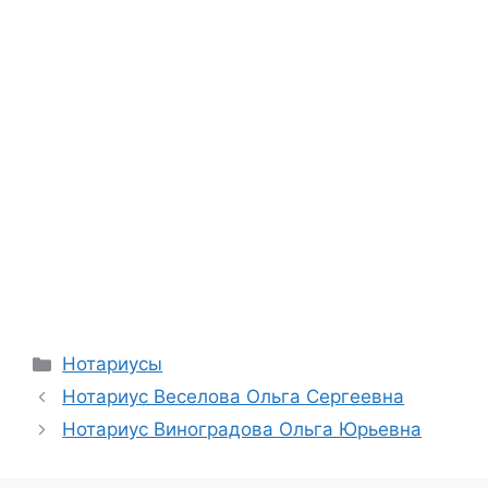
Рубрики
Нотариусы
Нотариус Веселова Ольга Сергеевна
Нотариус Виноградова Ольга Юрьевна