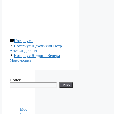
Рубрики
Нотариусы
Нотариус Щекочихин Петр
Александрович
Нотариус Ягудина Венера
Мансуровна
Поиск
Поиск
Мос
ков