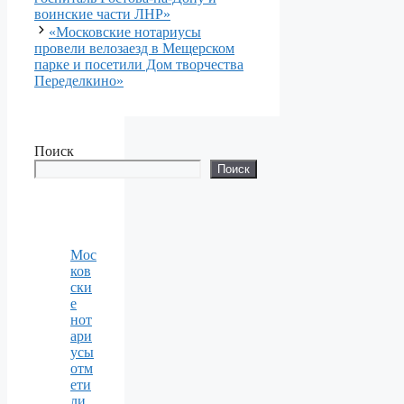
воинские части ЛНР»
«Московские нотариусы
провели велозаезд в Мещерском
парке и посетили Дом творчества
Переделкино»
Поиск
Поиск
Мос
ков
ски
е
нот
ари
усы
отм
ети
ли