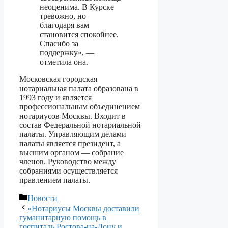
неоценима. В Курске
тревожно, но
благодаря вам
становится спокойнее.
Спасибо за
поддержку», —
отметила она.
Московская городская
нотариальная палата образована в
1993 году и является
профессиональным объединением
нотариусов Москвы. Входит в
состав Федеральной нотариальной
палаты. Управляющим делами
палаты является президент, а
высшим органом — собрание
членов. Руководство между
собраниями осуществляется
правлением палаты.
Рубрики
Новости
«Нотариусы Москвы доставили
гуманитарную помощь в
госпиталь Ростова-на-Дону и