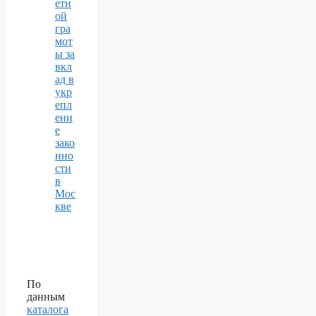
етн
ой
гра
мот
ы за
вкл
ад в
укр
епл
ени
е
зако
нно
сти
в
Мос
кве
По
данным
каталога