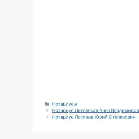
Рубрики
Нотариусы
Нотариус Литовская Анна Владимиров
Нотариус Логинов Юрий Степанович